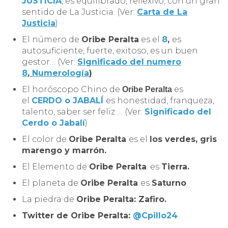
JUSTICIA
, es equilibrado, reflexivo, con un gran
sentido de La Justicia. (Ver:
Carta de La
Justicia
)
El número de
Oribe Peralta
es el
8
,
es
autosuficiente, fuerte, exitoso, es un buen
gestor… (Ver:
Significado del numero
8
,
Numerología
)
El horóscopo Chino de
es
Oribe Peralta
el
CERDO o JABALÍ
es honestidad, franqueza,
talento, saber ser feliz … (Ver:
Significado del
Cerdo o Jabalí
)
El color de
Oribe Peralta
es el
los verdes, gris
marengo y marrón.
El Elemento de
Oribe Peralta
: es
Tierra.
El planeta de
Oribe Peralta
es
Saturno
.
La piedra de
Oribe Peralta
: Zafiro.
Twitter de
Oribe Peralta
:
@Cpillo24