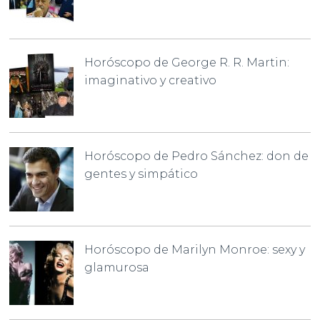
Horóscopo de George R. R. Martin:
imaginativo y creativo
Horóscopo de Pedro Sánchez: don de
gentes y simpático
Horóscopo de Marilyn Monroe: sexy y
glamurosa