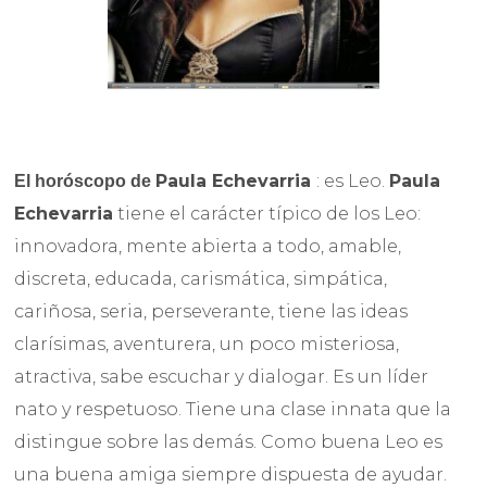
Paula Echevarria
: es Leo.
Paula
El horóscopo de
Echevarria
tiene el carácter típico de los Leo:
innovadora, mente abierta a todo, amable,
discreta, educada, carismática, simpática,
cariñosa, seria, perseverante, tiene las ideas
clarísimas, aventurera, un poco misteriosa,
atractiva, sabe escuchar y dialogar. Es un líder
nato y respetuoso. Tiene una clase innata que la
distingue sobre las demás.
Como buena Leo es
una buena amiga siempre dispuesta de ayudar.