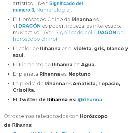
artístico… (Ver:
Significado del
,
Numerología
).
numero 3
El Horóscopo Chino de
Rihanna
es
el
DRAGÓN
es poder, riqueza, es interesado,
muy activo… (Ver:
Significado del D
RAGÓN
del
horóscopo chino
)
El color de
Rihanna
es el
violeta, gris, blanco y
azul.
El Elemento de
Rihanna
es:
Agua.
El planeta
Rihanna
es:
Neptuno
.
La piedra de
Rihanna
es
Amatista, Topacio,
Crisolita.
El Twitter de
Rihanna
es:
@rihanna
Otros temas relacionados con
Horóscopo
de
:
Rihanna