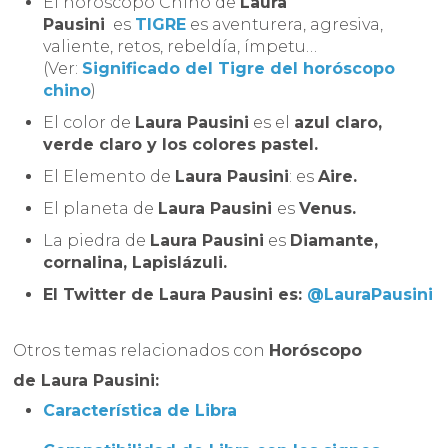
El horóscopo Chino de
Laura
Pausini
es
TIGRE
es aventurera, agresiva,
valiente, retos, rebeldía, ímpetu…
(Ver:
Significado del Tigre del horóscopo
chino
)
El color de
Laura Pausini
es el
azul claro,
verde claro y los colores pastel.
El Elemento de
Laura Pausini
: es
Aire.
El planeta de
Laura Pausini
es
Venus.
La piedra de
Laura Pausini
es
Diamante,
cornalina, Lapislázuli.
El Twitter de Laura Pausini es:
@LauraPausini
Otros temas relacionados con
Horóscopo
de
Laura Pausini:
Característica de Libra