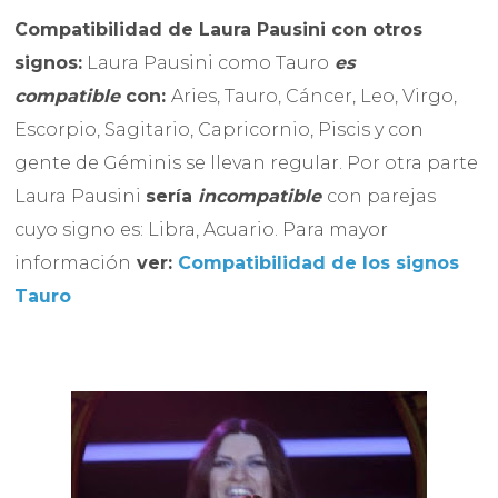
Compatibilidad de Laura Pausini
con otros
signos:
Laura Pausini como Tauro
es
compatible
con:
Aries, Tauro, Cáncer, Leo, Virgo,
Escorpio, Sagitario, Capricornio, Piscis y con
gente de Géminis se llevan regular. Por otra parte
Laura Pausini
sería
incompatible
con parejas
cuyo signo es: Libra, Acuario. Para mayor
información
ver:
Compatibilidad de los signos
Tauro