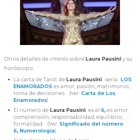
Otros detalles de interés sobre
Laura Pausini
y su
horóscopo:
La carta de Tarot de
Laura Pausini
sería
LOS
ENAMORADOS
es amor, pasión, matrimonio,
toma de decisiones… (Ver:
Carta de Los
Enamorados
)
El número de
Laura Pausini
es el
6
,
es amor,
comprensión, responsabilidad, equilibrio,
formalidad… (Ver:
Significado del número
6
,
Numerología
).