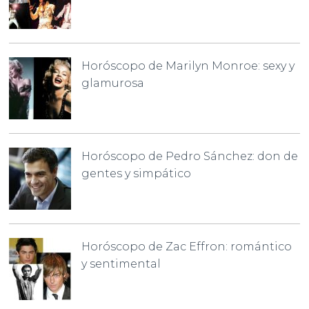
Horóscopo de Marilyn Monroe: sexy y
glamurosa
Horóscopo de Pedro Sánchez: don de
gentes y simpático
Horóscopo de Zac Effron: romántico
y sentimental