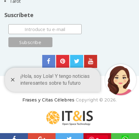
Tarot
Suscríbete
Frases y Citas Célebres
Copyright © 2026.
ItyIs Siglo XXI
|
Euroresidentes
|
Principios generales