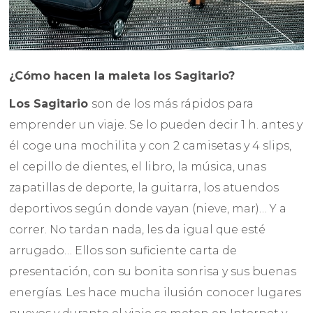
¿Cómo hacen la maleta los Sagitario?
Los Sagitario
son de los más rápidos para
emprender un viaje. Se lo pueden decir 1 h. antes y
él coge una mochilita y con 2 camisetas y 4 slips,
el cepillo de dientes, el libro, la música, unas
zapatillas de deporte, la guitarra, los atuendos
deportivos según donde vayan (nieve, mar)… Y a
correr. No tardan nada, les da igual que esté
arrugado… Ellos son suficiente carta de
presentación, con su bonita sonrisa y sus buenas
energías. Les hace mucha ilusión conocer lugares