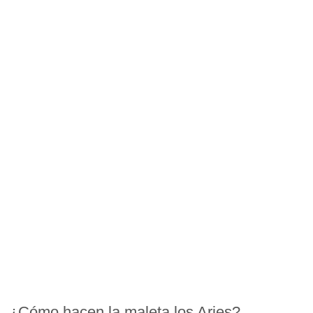
¿Cómo hacen la maleta los Aries?