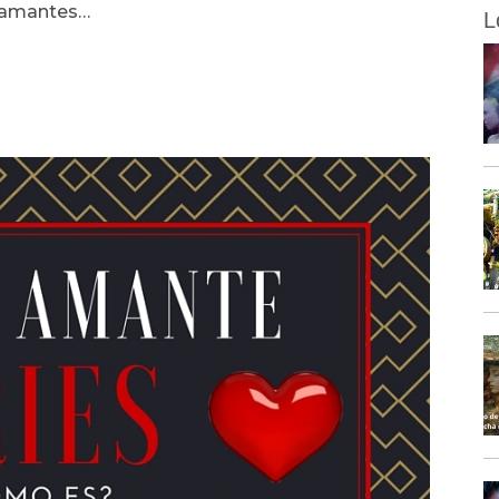
o amantes…
L