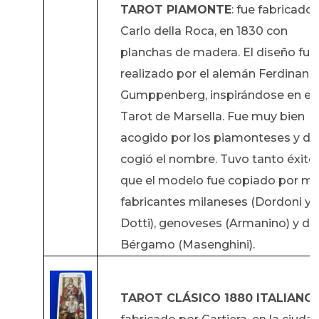
TAROT PIAMONTE
: fue fabricado
Carlo della Roca, en 1830 con
planchas de madera. El diseño fue
realizado por el alemán Ferdinand
Gumppenberg, inspirándose en el
Tarot de Marsella. Fue muy bien
acogido por los piamonteses y de
cogió el nombre. Tuvo tanto éxito,
que el modelo fue copiado por m
fabricantes milaneses (Dordoni y
Dotti), genoveses (Armanino) y de
Bérgamo (Masenghini).
TAROT CLÁSICO 1880 ITALIANO
: