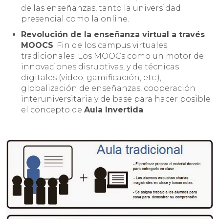
de las enseñanzas, tanto la universidad
presencial como la online.
Revolución de la enseñanza virtual a través
MOOCS
. Fin de los campus virtuales
tradicionales. Los MOOCs como un motor de
innovaciones disruptivas, y de técnicas
digitales (vídeo, gamificación, etc.),
globalización de enseñanzas, cooperación
interuniversitaria y de base para hacer posible
el concepto de
Aula Invertida
.