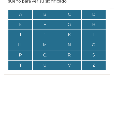
sueño para ver su significado
A
B
C
D
E
F
G
H
I
J
K
L
LL
M
N
O
P
Q
R
S
T
U
V
Z