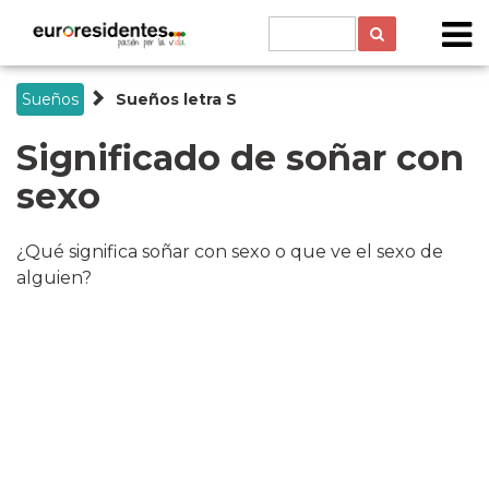
Sueños
Sueños letra S
Significado de soñar con
sexo
¿Qué significa soñar con sexo o que ve el sexo de
alguien?