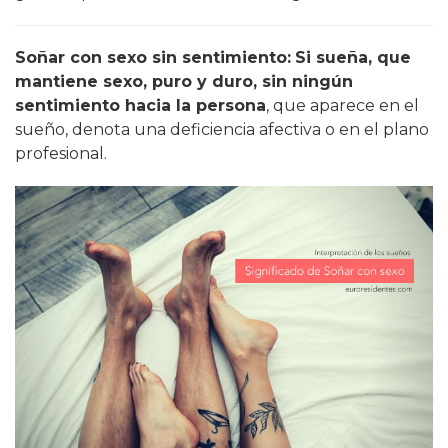
Soñar con sexo sin sentimiento:
Si sueña, que
mantiene sexo, puro y duro, sin ningún
sentimiento hacia la persona
, que aparece en el
sueño, denota una deficiencia afectiva o en el plano
profesional.