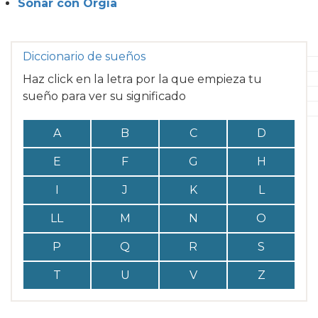
Soñar con Orgía
Diccionario de sueños
Haz click en la letra por la que empieza tu
sueño para ver su significado
A
B
C
D
E
F
G
H
I
J
K
L
LL
M
N
O
P
Q
R
S
T
U
V
Z