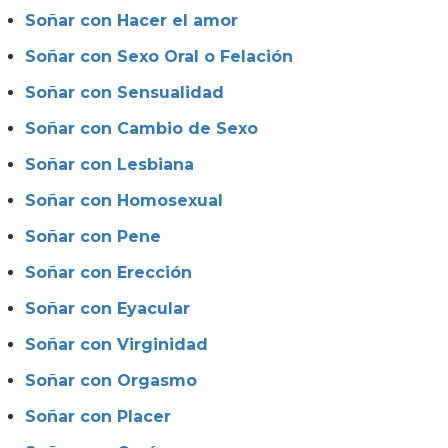
Soñar con Hacer el amor
Soñar con Sexo Oral o Felación
Soñar con Sensualidad
Soñar con Cambio de Sexo
Soñar con Lesbiana
Soñar con Homosexual
Soñar con Pene
Soñar con Erección
Soñar con Eyacular
Soñar con Virginidad
Soñar con Orgasmo
Soñar con Placer