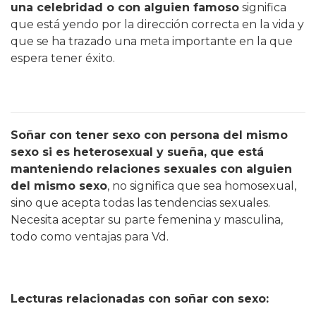
una celebridad o con alguien famoso
significa
que está yendo por la dirección correcta en la vida y
que se ha trazado una meta importante en la que
espera tener éxito.
Soñar con tener sexo con persona del mismo
sexo si es heterosexual y sueña, que está
manteniendo relaciones sexuales con alguien
del mismo sexo
, no significa que sea homosexual,
sino que acepta todas las tendencias sexuales.
Necesita aceptar su parte femenina y masculina,
todo como ventajas para Vd.
Lecturas relacionadas con soñar con sexo: