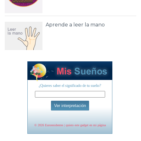
Aprende a leer la mano