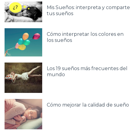
Mis Sueños: interpreta y comparte
tus sueños
Cómo interpretar los colores en
los sueños
Los 19 sueños más frecuentes del
mundo
Cómo mejorar la calidad de sueño