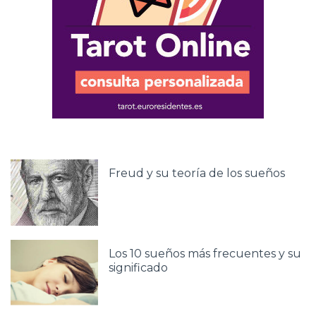
Freud y su teoría de los sueños
Los 10 sueños más frecuentes y su
significado