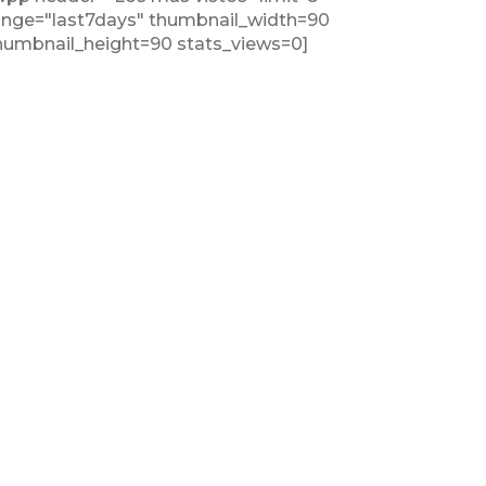
ange="last7days" thumbnail_width=90
humbnail_height=90 stats_views=0]