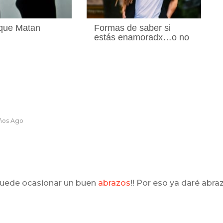
que Matan
Formas de saber si
estás enamoradx…o no
ños Ago
 puede ocasionar un buen
abrazos
!! Por eso ya daré abra