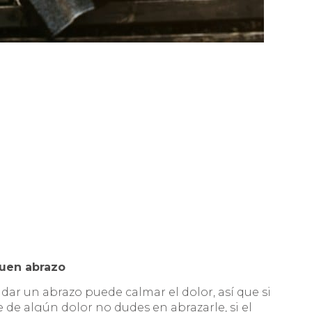
buen abrazo
ar un abrazo puede calmar el dolor, así que si
re de algún dolor no dudes en abrazarle, si el