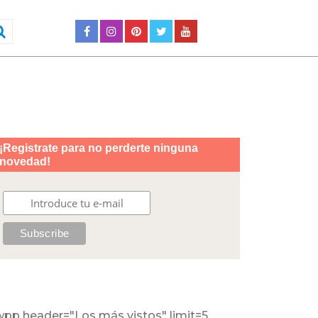
wpp header="Los más vistos" limit=5