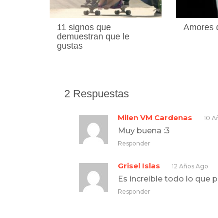
11 signos que
Amores 
demuestran que le
gustas
2 Respuestas
Milen VM Cardenas
10 A
Muy buena :3
Responder
Grisel Islas
12 Años Ago
Es increíble todo lo que
Responder