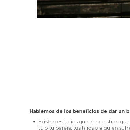
Hablemos de los beneficios de dar un 
Existen estudios que demuestran que d
tú o tu pareja, tus hijos o alguien suf