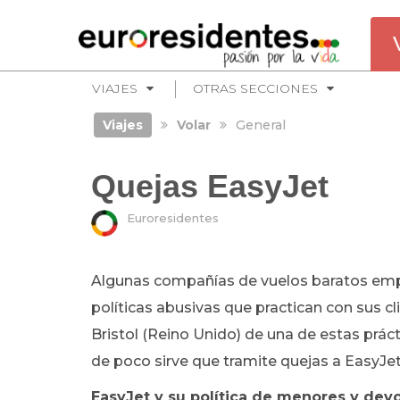
VIAJES
OTRAS SECCIONES
Viajes
Volar
General
Quejas EasyJet
Euroresidentes
Algunas compañías de vuelos baratos emp
políticas abusivas que practican con sus c
Bristol (Reino Unido) de una de estas prác
de poco sirve que tramite quejas a EasyJet
EasyJet y su política de menores y dev