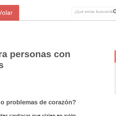
Volar
ra personas con
s
ngo problemas de corazón?
es cardíacas que viajen en avión