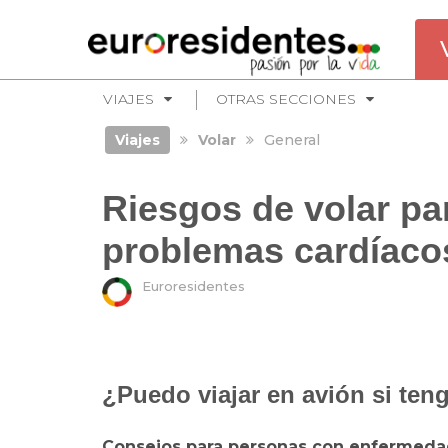
VIAJES
OTRAS SECCIONES
Viajes
Volar
General
Riesgos de volar pa
problemas cardíaco
Euroresidentes
¿Puedo viajar en avión si te
Consejos para personas con enfermedad