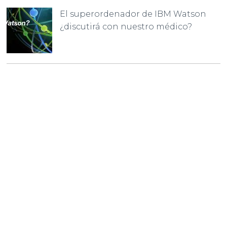
El superordenador de IBM Watson
¿discutirá con nuestro médico?