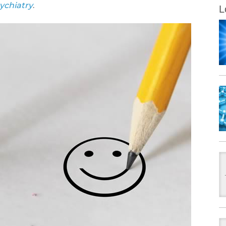
sychiatry
.
L