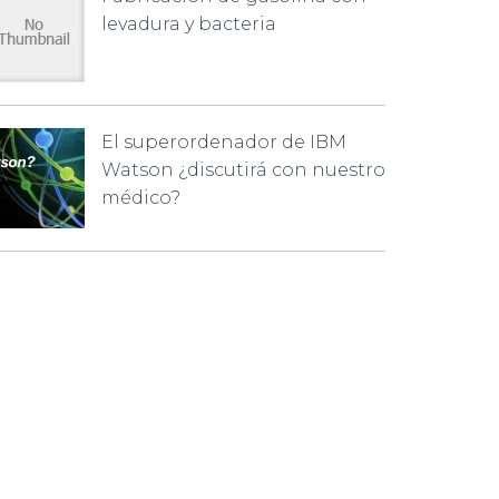
levadura y bacteria
El superordenador de IBM
Watson ¿discutirá con nuestro
médico?