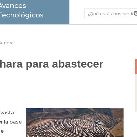
Avances
Tecnológicos
eneral
ahara para abastecer
 vasta
r la base
de