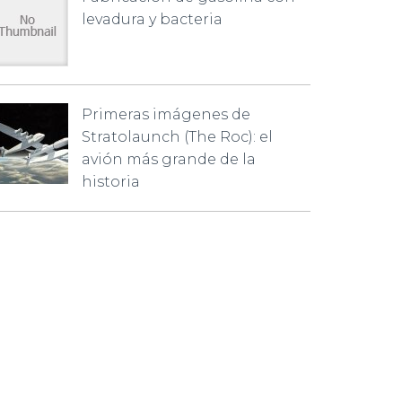
levadura y bacteria
Primeras imágenes de
Stratolaunch (The Roc): el
avión más grande de la
historia