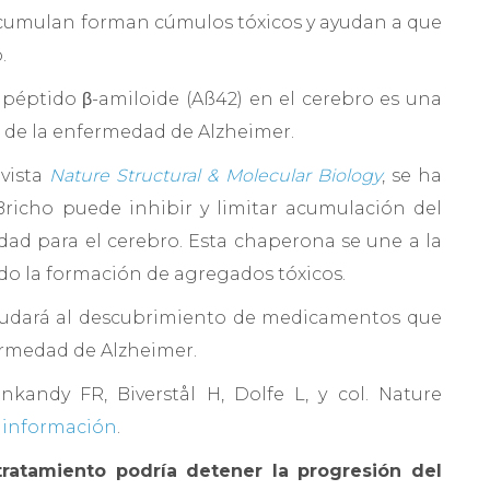
e acumulan forman cúmulos tóxicos y ayudan a que
.
péptido β-amiloide (Aß42) en el cerebro es una
as de la enfermedad de Alzheimer.
evista
Nature Structural & Molecular Biology
, se ha
icho puede inhibir y limitar acumulación del
idad para el cerebro. Esta chaperona se une a la
tando la formación de agregados tóxicos.
ayudará al descubrimiento de medicamentos que
ermedad de Alzheimer.
kandy FR, Biverstål H, Dolfe L, y col. Nature
 información
.
tratamiento podría detener la progresión del