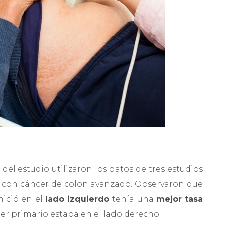
 del estudio utilizaron los datos de tres estudios
s con cáncer de colon avanzado. Observaron que
nició en el
lado izquierdo
tenía una
mejor tasa
er primario estaba en el lado derecho.