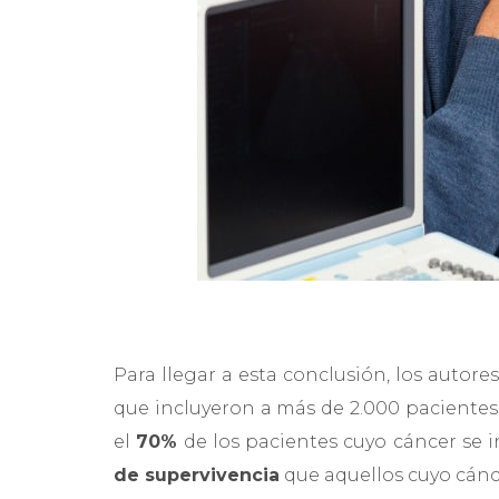
Para llegar a esta conclusión, los autores
que incluyeron a más de 2.000 paciente
el
70%
de los pacientes cuyo cáncer se i
de supervivencia
que aquellos cuyo cánc