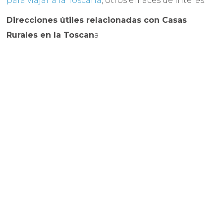
para viajar a la Toscana
, otros enlaces de interés.
Direcciones útiles relacionadas con Casas
Rurales en la Toscan
a