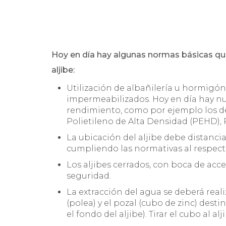
Hoy en día hay algunas normas básicas que
aljibe:
Utilización de albañilería u hormigó
impermeabilizados. Hoy en día hay nu
rendimiento, como por ejemplo los de
Polietileno de Alta Densidad (PEHD),
La ubicación del aljibe debe distanci
cumpliendo las normativas al respect
Los aljibes cerrados, con boca de acc
seguridad.
La extracción del agua se deberá rea
(polea) y el pozal (cubo de zinc) dest
el fondo del aljibe). Tirar el cubo al al