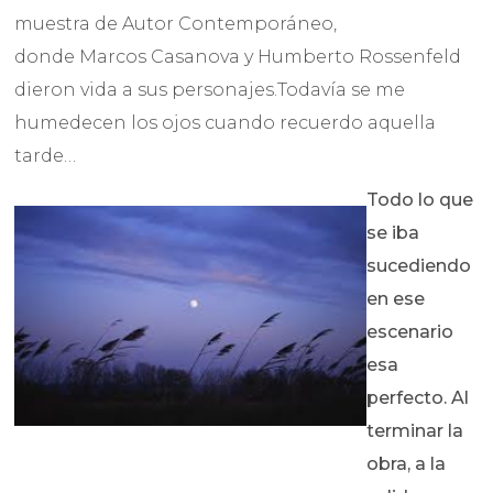
muestra de Autor Contemporáneo,
donde Marcos Casanova y Humberto Rossenfeld
dieron vida a sus personajes.Todavía se me
humedecen los ojos cuando recuerdo aquella
tarde…
Todo lo que
se iba
sucediendo
en ese
escenario
esa
perfecto. Al
terminar la
obra, a la