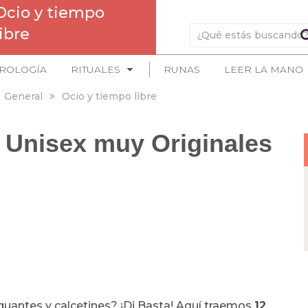
Ocio y tiempo
libre
ROLOGÍA
RITUALES
RUNAS
LEER LA MANO
General
Ocio y tiempo libre
 Unisex muy Originales
uantes y calcetines? ¡Di Basta! Aquí traemos
12