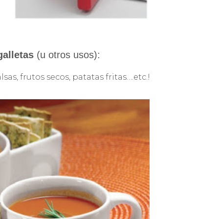
alletas
(u otros usos):
s, frutos secos, patatas fritas….etc.!