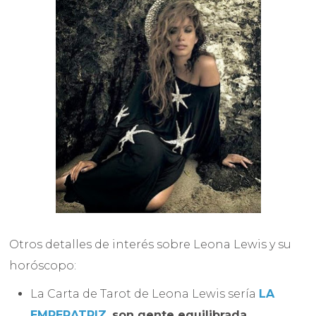
Otros detalles de interés sobre Leona Lewis y su
horóscopo:
La Carta de Tarot de Leona Lewis sería
LA
EMPERATRIZ
,
son gente equilibrada,