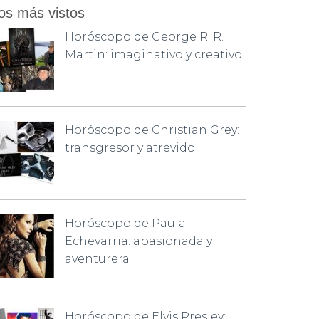
os más vistos
Horóscopo de George R. R.
Martin: imaginativo y creativo
Horóscopo de Christian Grey:
transgresor y atrevido
Horóscopo de Paula
Echevarria: apasionada y
aventurera
Horóscopo de Elvis Presley: