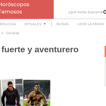
Horóscopos
Famosos
ROLOGÍA
RITUALES
RUNAS
LEER LA MANO
General
fuerte y aventurero