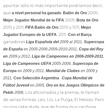
apuntar sólo lo más importante podríamos decir,
que
:
2009,
a nivel personal ha ganado
Balón de Oro
2009,
Mejor Jugador Mundial de la FIFA
Bota de Oro
2010 y 2011,
2010 y 1011,
FIFA Balón de Oro
Mejor
2011.
:
Jugador Europeo de la UEFA
Con el Barça
ganadores
Liga Española del
2009 al 2011,
Supercopa
de España
en
2005-2006-2009-2010-2011,
Copa del Rey
en
2009 y 2012,
Liga de Campeones en 2006-2009-2011
,
Liga de Campeones UEFA
2005-2006,
Supercopa de
Europa
en
2009 y 2011,
Mundial de Clubes
en 2009 y
:
2011.
Con Selección Argentina
Copa Mundial de
Fútbol Juvenil
en 2005,
Oro en los Juegos Olímpicos de
Los aficionados y la prensa, le llaman
Pekín
2008,
de varias formas: Leo, Lio, La Pulga, El Mesías. Pero
no nos cabe duda, que de forma muy cariñosa,