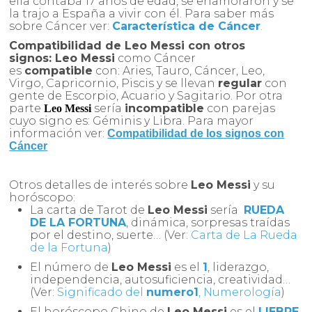
ella contaba 17 años de edad, se enamoraron y se
la trajo a España a vivir con él. Para saber más
sobre Cáncer ver:
Característica de Cáncer
.
Compatibilidad de
Leo Messi
con otros
signos:
Leo Messi
como Cáncer
es
compatible
con: Aries, Tauro, Cáncer, Leo,
Virgo, Capricornio, Piscis y se llevan
regular
con
gente de Escorpio, Acuario y Sagitario. Por otra
parte
sería
incompatible
con parejas
Leo Messi
cuyo signo es: Géminis y Libra. Para mayor
información ver:
Compatibilidad de los signos con
Cáncer
Otros detalles de interés sobre
Leo Messi
y su
horóscopo:
La carta de Tarot de
Leo Messi
sería
RUEDA
DE LA FORTUNA
, dinámica, sorpresas traídas
por el destino, suerte… (Ver:
Carta de La Rueda
de la Fortuna
)
El número de
Leo Messi
es el
1
, liderazgo,
independencia, autosuficiencia, creatividad…
(Ver:
Significado del
numero1
, Numerología
)
El horóscopo Chino de
Leo Messi
es el
LIEBRE
,