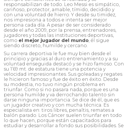
responsabilizan de todo. Leo Messi es simpático,
cariñoso, protector, amable, tímido, decidido y
con una voluntad de hierro. Y desde su timidez,
nos impresiona a todos e intenta ser mejor
persona cada día. A pesar de ser considerado
desde el año 2009, por la prensa, entrenadores,
jugadores y todas las instituciones deportivas,
como
el mejor jugador del mundo
, él sigue
siendo discreto, humilde y cercano.
Su carrera deportiva le fue muy bien desde el
principio y gracias al duro entrenamiento y a su
voluntad enseguida destacó y se hizo famoso. Con
su 1’69 mt. de estatura tiene una potencia y
velocidad impresionantes. Sus goleadas y regates
le hicieron famoso y fue de éxito en éxito. Desde
su modestia, no tuvo ningún problema en
triunfar. Como si no pasara nada, porque es una
persona humilde y va derrochando talento sin
darse ninguna importancia. Se dice de él, que es
un jugador creativo y con mucha técnica. Es
especialista en: tiros libres, penaltis, remates a
balón parado. Los Cáncer suelen triunfar en todo
lo que hacen, porque están capacitados para
estudiar y desarrollar a fondo sus posibilidades. Se