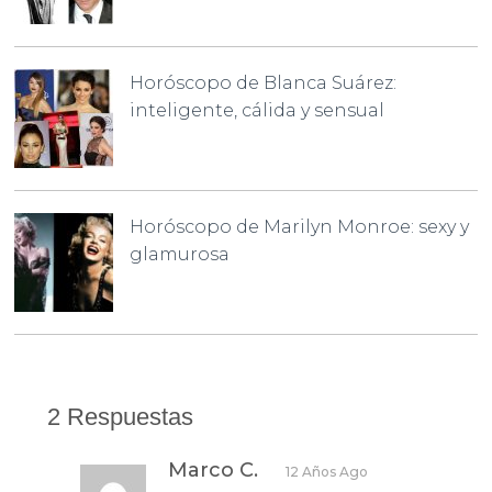
Horóscopo de Blanca Suárez:
inteligente, cálida y sensual
Horóscopo de Marilyn Monroe: sexy y
glamurosa
2 Respuestas
Marco C.
12 Años Ago