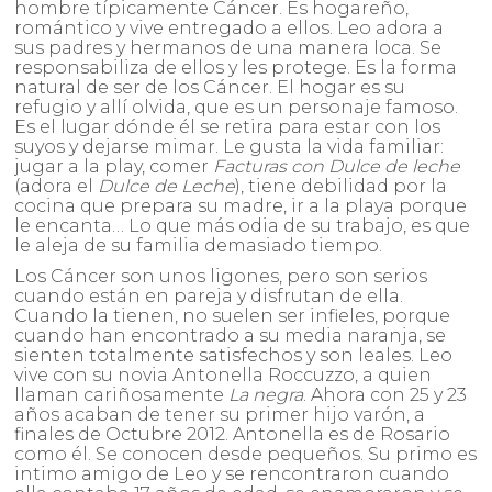
hombre típicamente Cáncer. Es hogareño,
romántico y vive entregado a ellos. Leo adora a
sus padres y hermanos de una manera loca. Se
responsabiliza de ellos y les protege. Es la forma
natural de ser de los Cáncer. El hogar es su
refugio y allí olvida, que es un personaje famoso.
Es el lugar dónde él se retira para estar con los
suyos y dejarse mimar. Le gusta la vida familiar:
jugar a la play, comer
Facturas con Dulce de leche
(adora el
Dulce de Leche
), tiene debilidad por la
cocina que prepara su madre, ir a la playa porque
le encanta… Lo que más odia de su trabajo, es que
le aleja de su familia demasiado tiempo.
Los Cáncer son unos ligones, pero son serios
cuando están en pareja y disfrutan de ella.
Cuando la tienen, no suelen ser infieles, porque
cuando han encontrado a su media naranja, se
sienten totalmente satisfechos y son leales. Leo
vive con su novia Antonella Roccuzzo, a quien
llaman cariñosamente
La negra
. Ahora con 25 y 23
años acaban de tener su primer hijo varón, a
finales de Octubre 2012. Antonella es de Rosario
como él. Se conocen desde pequeños. Su primo es
intimo amigo de Leo y se rencontraron cuando