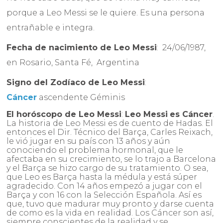
porque a Leo Messi se le quiere. Es una persona
entrañable e integra.
Fecha de nacimiento de Leo Messi
: 24/06/1987,
en Rosario, Santa Fé, Argentina
Signo del Zodíaco de Leo Messi
:
Cáncer
ascendente Géminis
El horóscopo de
Leo Messi
:
Leo Messi
es Cáncer
.
La historia de Leo Messi es de cuento de Hadas. El
entonces el Dir. Técnico del Barça, Carles Reixach,
le vió jugar en su país con 13 años y aún
conociendo el problema hormonal, que le
afectaba en su crecimiento, se lo trajo a Barcelona
y el Barça se hizo cargo de su tratamiento. O sea,
que Leo es Barça hasta la médula y está súper
agradecido. Con 14 años empezó a jugar con el
Barça y con 16 con la Selección Española. Así es
que, tuvo que madurar muy pronto y darse cuenta
de como es la vida en realidad. Los Cáncer son así,
siempre conscientes de la realidad y se