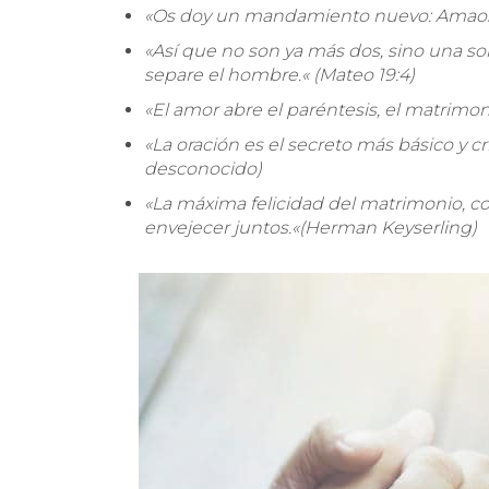
«Os doy un mandamiento nuevo: Amaos l
«
Así que no son ya más dos, sino una sol
separe el hombre.
«
(Mateo 19:4)
«
El amor abre el paréntesis, el matrimoni
«
La oración es el secreto más básico y cr
desconocido)
«
La máxima felicidad del matrimonio, co
envejecer juntos.
«
(Herman Keyserling)