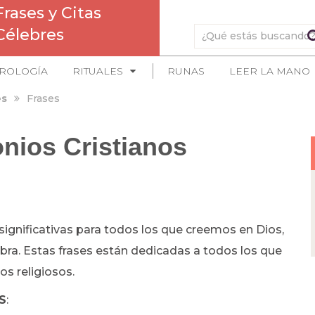
Frases y Citas
Célebres
ROLOGÍA
RITUALES
RUNAS
LEER LA MANO
es
Frases
nios Cristianos
ignificativas para todos los que creemos en Dios,
bra. Estas frases están dedicadas a todos los que
os religiosos.
S
: