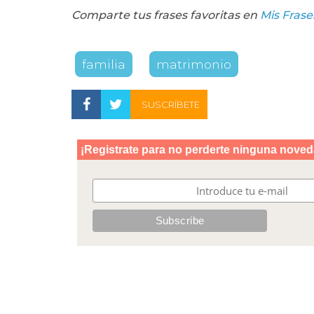
Comparte tus frases favoritas en
Mis Fr
ase
familia
matrimonio
SUSCRÍBETE