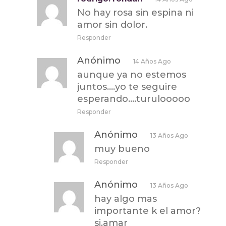
No hay rosa sin espina ni
amor sin dolor.
Responder
Anónimo
14 Años Ago
aunque ya no estemos
juntos….yo te seguire
esperando….turulooooo
Responder
Anónimo
13 Años Ago
muy bueno
Responder
Anónimo
13 Años Ago
hay algo mas
importante k el amor?
si,amar