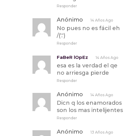
Responder
Anónimo
14 Años Ago
No pues no es fácil eh
/('.')
Responder
FaBeR lOpEz
14 Años Ago
esa es la verdad el qe
no arriesga pierde
Responder
Anónimo
14 Años Ago
Dicn q los enamorados
son los mas intelijentes
Responder
Anónimo
13 Años Ago