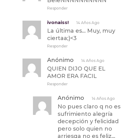
BeleNNNNNNNNNN
Responder
ivonaiss!
14 Años Ago
La última es… Muy, muy
ciertaa;)<3
Responder
Anónimo
14 Años Ago
QUIEN DIJO QUE EL
AMOR ERA FACIL
Responder
Anónimo
14 Años Ago
No pues claro q no es
sufrimiento alegría
decepción y felicidad
pero solo quien no
arriesga no es feliz…