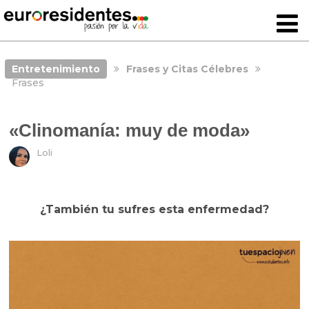
Entretenimiento
Frases y Citas Célebres
Frases
«Clinomanía: muy de moda»
Loli
¿También tu sufres esta enfermedad?