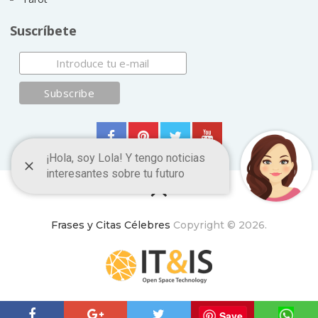
Suscríbete
Frases y Citas Célebres
Copyright © 2026.
ItyIs Siglo XXI
|
Euroresidentes
|
Principios generales
Save