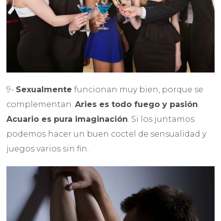
9-
Sexualmente
funcionan muy bien, porque se
complementan.
Aries es todo fuego y pasión
.
Acuario es pura imaginación
. Si los juntamos
podemos hacer un buen coctel de sensualidad y
juegos varios sin fin.