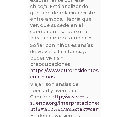
exactamente con ese
chico/a. Está analizando
que tipo de relación existe
entre ambos. Habría que
ver, que sucede en el
sueño con esa persona,
para analizarlo también.»
Soñar con niños es ansías
de volver a la infancia, a
poder vivir sin
preocupaciones.
https://www.euroresidentes.com/sue
con-ninos
.
Viajar: son ansías de
libertad y aventura.
Camión:
http://www.mis-
suenos.org/interpretaciones/busca
utf8=%E2%9C%93&text=cami%C3%
En definitiva, sientes