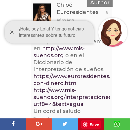
Chloé
Euroresidentes
8
Años Ago
Hola Berenice:
Siempre que quieras
interpretar un sueño entra
en
http://www.mis-
suenos.org
o en el
Diccionario de
Interpretación de sueños.
https://www.euroresidentes.com/sue
con-dinero.htm
http://www.mis-
suenos.org/interpretaciones/busca
utf8=✓&text=agua
Un cordial saludo
Responder
Save