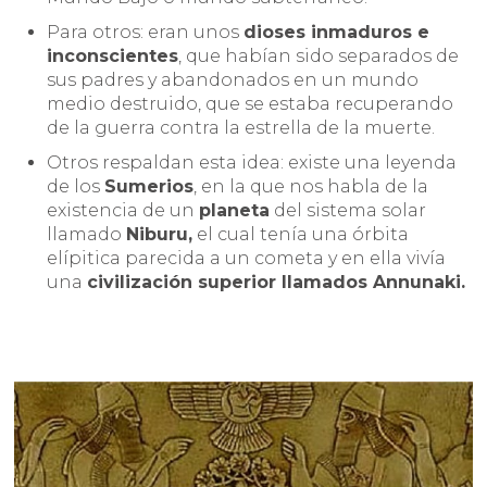
Para otros: eran unos
dioses inmaduros e
inconscientes
, que habían sido separados de
sus padres y abandonados en un mundo
medio destruido, que se estaba recuperando
de la guerra contra la estrella de la muerte.
Otros respaldan esta idea: existe una leyenda
de los
Sumerios
, en la que nos habla de la
existencia de un
planeta
del sistema solar
llamado
Niburu,
el cual tenía una órbita
elípitica parecida a un cometa y en ella vivía
una
civilización superior llamados Annunaki.