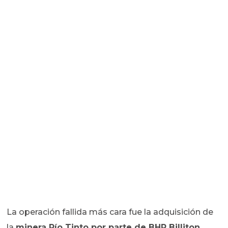
La operación fallida más cara fue la adquisición de
la
minera Río Tinto por parte de BHP Billiton
,