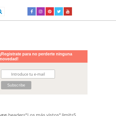
wpp header="Los más vistos" limit=5