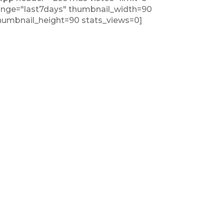
ange="last7days" thumbnail_width=90
humbnail_height=90 stats_views=0]