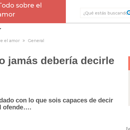
Todo sobre el
amor
e el amor
General
o jamás debería decirle
dado con lo que sois capaces de decir
al ofende….
[