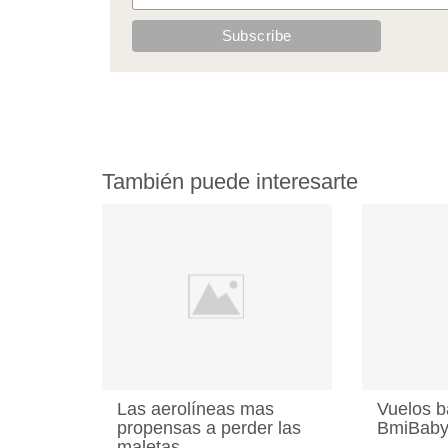
También puede interesarte
Las aerolíneas mas
Vuelos b
propensas a perder las
BmiBab
maletas