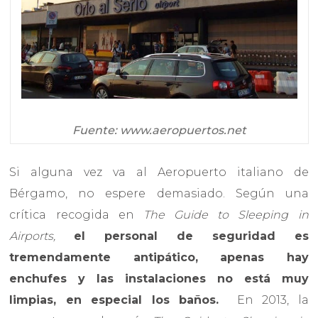
Fuente: www.aeropuertos.net
Si alguna vez va al Aeropuerto italiano de
Bérgamo, no espere demasiado. Según una
crítica recogida en
The Guide to Sleeping in
Airports,
el personal de seguridad es
tremendamente antipático, apenas hay
enchufes y las instalaciones no está muy
limpias, en especial los baños.
En 2013, la