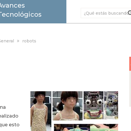
Avances
Tecnológicos
eneral
robots
una
ealizado
 que esto