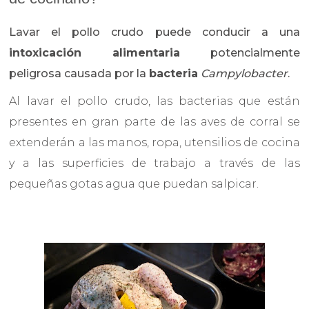
Lavar el pollo crudo puede conducir a una
intoxicación alimentaria
potencialmente
peligrosa causada por la
bacteria
Campylobacter
.
Al lavar el pollo crudo, las bacterias que están
presentes en gran parte de las aves de corral se
extenderán a las manos, ropa, utensilios de cocina
y a las superficies de trabajo a través de las
pequeñas gotas agua que puedan salpicar.