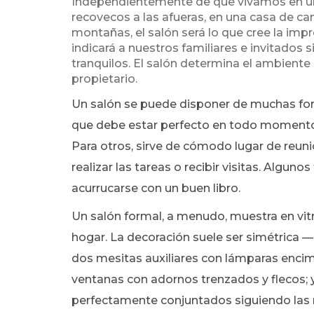
Independientemente de que vivamos en un
recovecos a las afueras, en una casa de c
montañas, el salón será lo que cree la imp
indicará a nuestros familiares e invitados 
tranquilos. El salón determina el ambiente 
propietario.
Un salón se puede disponer de muchas form
que debe estar perfecto en todo momento y
Para otros, sirve de cómodo lugar de reunió
realizar las tareas o recibir visitas. Algun
acurrucarse con un buen libro.
Un salón formal, a menudo, muestra en vitr
hogar. La decoración suele ser simétrica 
dos mesitas auxiliares con lámparas encim
ventanas con adornos trenzados y flecos; y
perfectamente conjuntados siguiendo las r