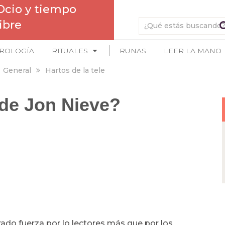
Ocio y tiempo
libre
ROLOGÍA
RITUALES
RUNAS
LEER LA MANO
General
Hartos de la tele
 de Jon Nieve?
rado fuerza por lo lectores más que por los