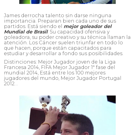
James derrocha talento sin darse ninguna
importancia. Preparan bien cada uno de sus
partidos. Está siendo el
mejor goleador del
Mundial de Brasil
. Su capacidad ofensiva y
goleadora, su poder creativo y su técnica llaman la
atención. Los Cáncer suelen triunfar en todo lo
que hacen, porque están capacitados para
estudiar y desarrollar a fondo sus posibilidades.
Distinciones: Mejor Jugador joven de la Liga
Francesa 2014, FIFA Mejor Jugador 1ª fase del
mundial 2014, Está entre los 100 mejores
jugadores del mundo, Mejor Jugador Portugal
2012…