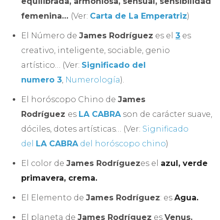
equilibrada, armoniosa, sensual, sensibilidad
femenina…
(Ver:
Carta de La Emperatriz
)
El Número de
James Rodríguez
es el
3
es
creativo, inteligente, sociable, genio
artístico… (Ver:
Significado del
numero 3
,
Numerología
).
El horóscopo Chino de
James
Rodríguez
es
LA CABRA
son de carácter suave,
dóciles, dotes artísticas… (Ver:
Significado
del
LA CABRA
del horóscopo chino
)
El color de
James Rodríguez
es el
azul, verde
primavera, crema.
El Elemento de
James Rodríguez
: es
Agua.
El planeta de
James Rodríguez
es
Venus.