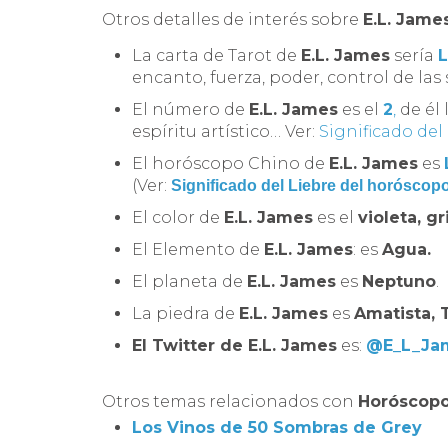
Otros detalles de interés sobre
E.L. Jame
La carta de Tarot de
E.L. James
sería
encanto, fuerza, poder, control de las
El número de
E.L. James
es el
2
,
de él 
espíritu artístico… Ver:
Significado del
El horóscopo Chino de
E.L. James
es
(Ver:
Significado del Liebre del horóscop
El color de
E.L. James
es el
violeta, gr
El Elemento de
E.L. James
: es
Agua.
El planeta de
E.L. James
es
Neptuno
.
La piedra de
E.L. James
es
Amatista, T
El Twitter de
E.L. James
es:
@E_L_Ja
Otros temas relacionados con
Horóscop
Los Vinos de 50 Sombras de Grey