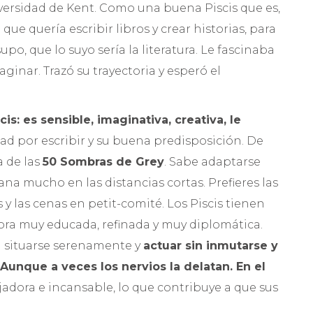
iversidad de Kent. Como una buena Piscis que es,
e quería escribir libros y crear historias, para
o, que lo suyo sería la literatura. Le fascinaba
ginar. Trazó su trayectoria y esperó el
cis: es sensible, imaginativa, creativa, le
dad por escribir y su buena predisposición. De
a de las
50 Sombras de Grey
. Sabe adaptarse
na mucho en las distancias cortas. Prefieres las
y las cenas en petit-comité. Los Piscis tienen
ñora muy educada, refinada y muy diplomática.
en situarse serenamente y
actuar sin inmutarse y
Aunque a veces los nervios la delatan. En el
jadora e incansable, lo que contribuye a que sus