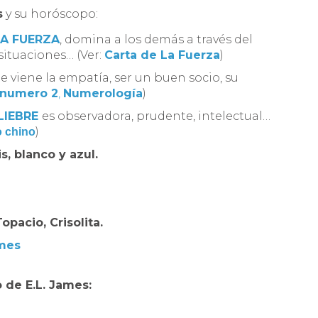
s
y su horóscopo:
LA FUERZA
, domina a los demás a través del
 situaciones… (Ver:
Carta de La Fuerza
)
le viene la empatía, ser un buen socio, su
numero 2
,
Numerología
)
LIEBRE
es observadora, prudente, intelectual…
)
o chino
is, blanco y azul.
opacio, Crisolita.
mes
o de
E.L. James: