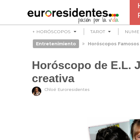
+ HORÓSCOPOS
TAROT
NUME
Entretenimiento
Horóscopos Famosos
Horóscopo de E.L. J
creativa
Chloé Euroresidentes