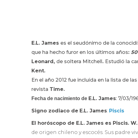
E.L. James
es el seudónimo de la conocidísi
que ha hecho furor en los últimos años
:
50
Leonard,
de soltera Mitchell
.
Estudió la ca
Kent.
En el año 2012 fue incluída en la lista de las
revista
Time.
E.L. James
: 7/03/1
Fecha de nacimiento de
Signo zodiaco de
E.L. James
:
Piscis
El horóscopo de
E.L. James es Piscis. W
de origen chileno y escocés. Sus padre v