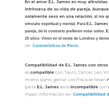
En el amor
E.L. James
es muy altruistas.
intrinseca de su vida de pareja. Aunque
solamente sexo en una relación, si no q
vínculo
E.L. James
espiritual y
mental. Para
E
pareja, de lo contrario prefieren estar solos.
20 años. Viven en el oeste de Londres y tiene
ver:
Características de Piscis.
Compatibilidad de
E.L. James con otros
es
compatible
con: Tauro, Cáncer, Leo, Vi
mismo signo, genial. Los Piscis se llevan
parte
E.L. James
sería
incompatible
con p
mayor información ver:
Compatibilidad d