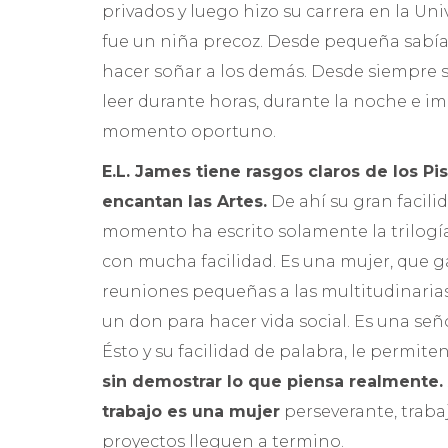
privados y luego hizo su carrera en la Un
fue un niña precoz. Desde pequeña sabía qu
hacer soñar a los demás. Desde siempre sup
leer durante horas, durante la noche e ima
momento oportuno.
E.L. James
tiene rasgos claros de los Pis
encantan las Artes.
De ahí su gran facili
momento ha escrito solamente la trilogí
con mucha facilidad. Es una mujer, que ga
reuniones pequeñas a las multitudinarias 
un don para hacer vida social. Es una se
Ésto y su facilidad de palabra, le permit
sin demostrar lo que piensa realmente. 
trabajo es una mujer
perseverante, traba
proyectos lleguen a termino.