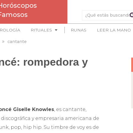
Horóscopos
Famosos
ROLOGÍA
RITUALES
RUNAS
LEER LA MANO
cantante
ncé: rompedora y
oncé Giselle Knowles
, es cantante,
a discográfica y empresaria americana de
unk, pop, hip hip. Su timbre de voy es de