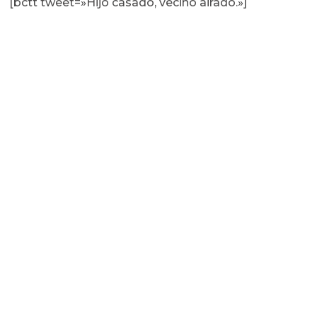
[bctt tweet=»Hijo casado, vecino airado.»]