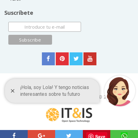
Suscríbete
Frases y Citas Célebres
Copyright © 2026.
ItyIs Siglo XXI
|
Euroresidentes
|
Principios generales
Save