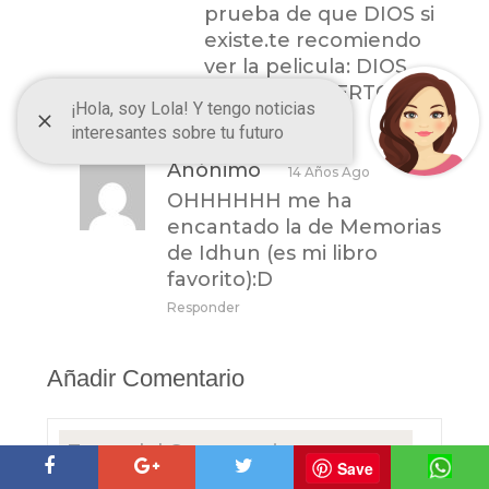
prueba de que DIOS si
existe.te recomiendo
ver la pelicula: DIOS
NO ESTA MUERTO
Responder
Anónimo
14 Años Ago
OHHHHHH me ha
encantado la de Memorias
de Idhun (es mi libro
favorito):D
Responder
Añadir Comentario
Save