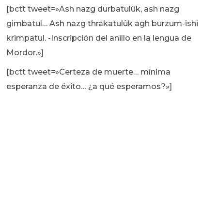
[bctt tweet=»Ash nazg durbatulûk, ash nazg
gimbatul… Ash nazg thrakatulûk agh burzum-ishi
krimpatul. -Inscripción del anillo en la lengua de
Mordor.»]
[bctt tweet=»Certeza de muerte… mínima
esperanza de éxito… ¿a qué esperamos?»]