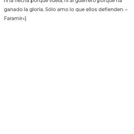
ni la flecha porque vuela, ni al guerrero porque ha
ganado la gloria. Sólo amo lo que ellos defienden. –
Faramir»]