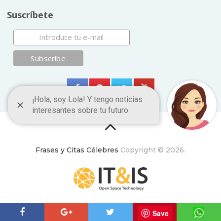
Suscríbete
Frases y Citas Célebres
Copyright © 2026.
ItyIs Siglo XXI
|
Euroresidentes
|
Principios generales
Save
(usuarios y equipo)
|
Aviso legal
| España